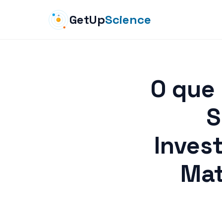
GetUp
Science
O que
S
Inves
Mat