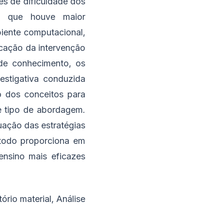
es de dificuldade dos
m que houve maior
iente computacional,
cação da intervenção
de conhecimento, os
estigativa conduzida
 dos conceitos para
e tipo de abordagem.
ação das estratégias
étodo proporciona em
ensino mais eficazes
rio material, Análise