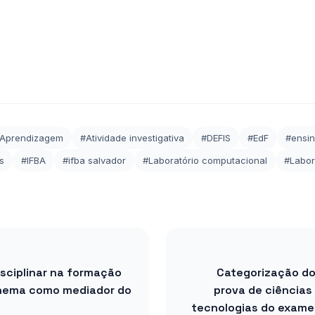
Aprendizagem
#Atividade investigativa
#DEFIS
#EdF
#ensin
s
#IFBA
#ifba salvador
#Laboratório computacional
#Labor
isciplinar na formação
Categorização dos
inema como mediador do
prova de ciências
tecnologias do exame