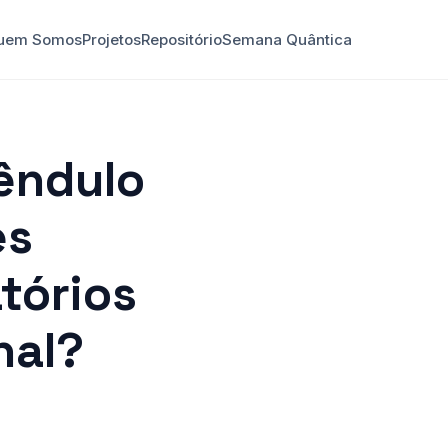
uem Somos
Projetos
Repositório
Semana Quântica
êndulo
es
tórios
nal?