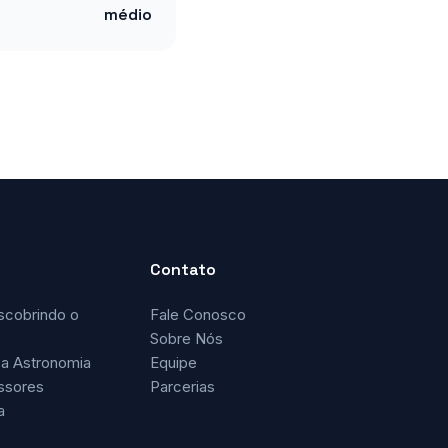
médio
Contato
scobrindo o
Fale Conosco
Sobre Nós
a Astronomia
Equipe
ssores
Parcerias
a