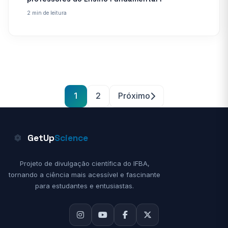
2 min de leitura
Paginação
1
2
Próximo
de
posts
GetUp
Science
Projeto de divulgação científica do IFBA,
tornando a ciência mais acessível e fascinante
para estudantes e entusiastas.