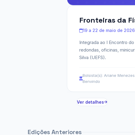
Fronteiras da F
19 a 22 de maio de 2026
Integrada ao I Encontro d
redondas, oficinas, minicu
Silva (UEFS).
Bolsista(s): Ariane Meneze
Benvindo
Ver detalhes
Edições Anteriores