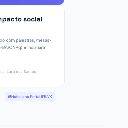
mpacto social
ndo com palestras, mesas-
(UFBA/CNPq) e Indianara
tos, Lara dos Santos
Notícia no Portal IFBA