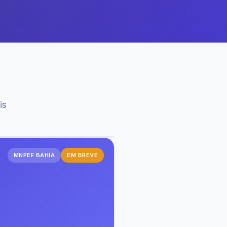
is
MNPEF BAHIA
EM BREVE