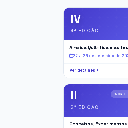
IV
4ª EDIÇÃO
A Física Quântica e as Te
22 a 26 de setembro de 20
Ver detalhes
II
WORLD
2ª EDIÇÃO
Conceitos, Experimentos 