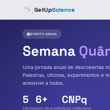
GetUp
Science
EVENTO ANUAL
Semana
Quân
Uma jornada anual de descobertas no 
Palestras, oficinas, experimentos e 
acessível a todos.
5
6+
CNPq
Edições
Anos de projeto
Apoio institucional