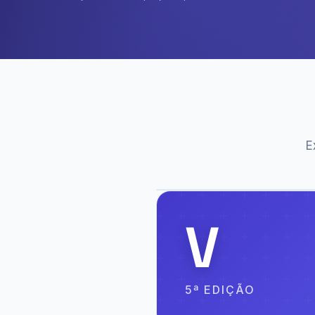
E
V
5ª EDIÇÃO