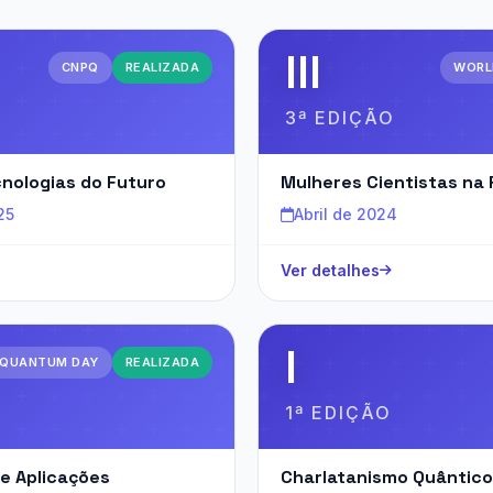
III
CNPQ
REALIZADA
WORL
3ª EDIÇÃO
cnologias do Futuro
Mulheres Cientistas na 
25
Abril de 2024
Ver detalhes
I
 QUANTUM DAY
REALIZADA
1ª EDIÇÃO
e Aplicações
Charlatanismo Quântico