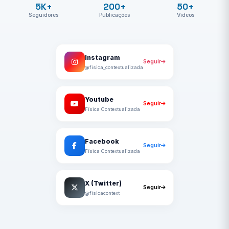
5K+
200+
50+
Seguidores
Publicações
Vídeos
Instagram
Seguir
@fisica_contextualizada
Youtube
Seguir
Física Contextualizada
Facebook
Seguir
Física Contextualizada
X (Twitter)
Seguir
@fisicacontext