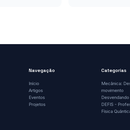
Navegação
Categorias
Início
Mecânica: De
Artigos
movimento
Eventos
Desvendando 
Projetos
DEFIS - Profe
Física Quântic