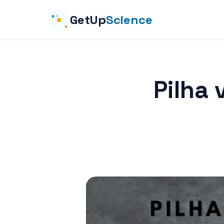
GetUp
Science
Pilha 