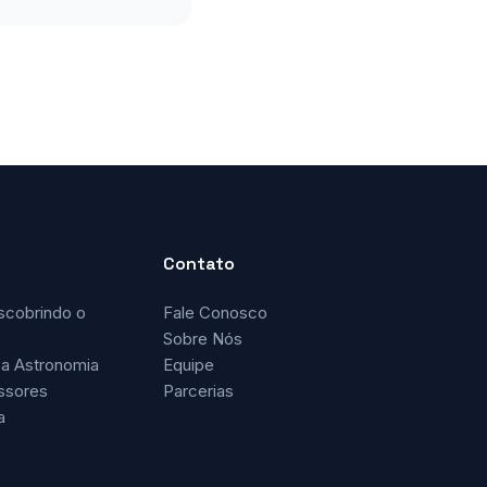
Contato
scobrindo o
Fale Conosco
Sobre Nós
a Astronomia
Equipe
ssores
Parcerias
a