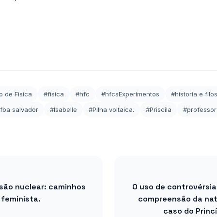
o de Física
#física
#hfc
#hfcsExperimentos
#historia e filo
ifba salvador
#Isabelle
#Pilha voltaica.
#Priscila
#professor
issão nuclear: caminhos
O uso de controvérsia
 feminista.
compreensão da natu
caso do Princ