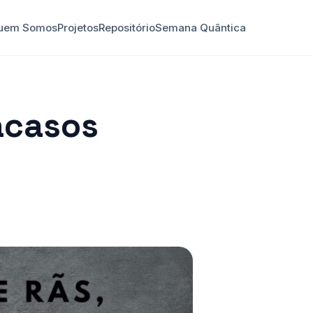
uem Somos
Projetos
Repositório
Semana Quântica
 acasos