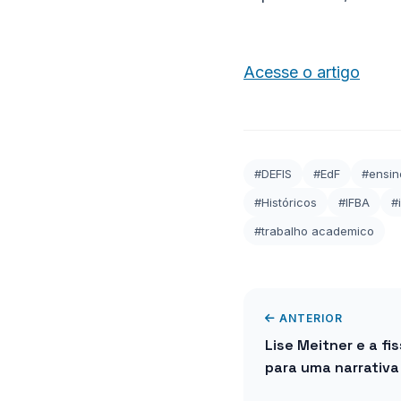
Acesse o artigo
#DEFIS
#EdF
#ensin
#Históricos
#IFBA
#
#trabalho academico
ANTERIOR
Lise Meitner e a f
para uma narrativa