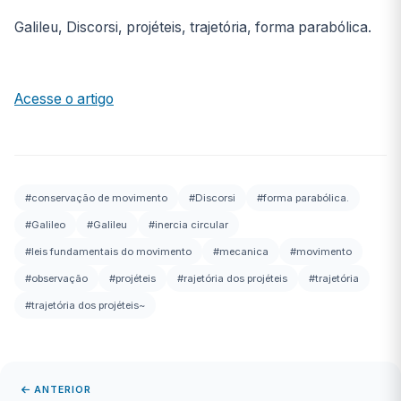
Galileu, Discorsi, projéteis, trajetória, forma parabólica.
Acesse o artigo
#conservação de movimento
#Discorsi
#forma parabólica.
#Galileo
#Galileu
#inercia circular
#leis fundamentais do movimento
#mecanica
#movimento
#observação
#projéteis
#rajetória dos projéteis
#trajetória
#trajetória dos projéteis~
ANTERIOR