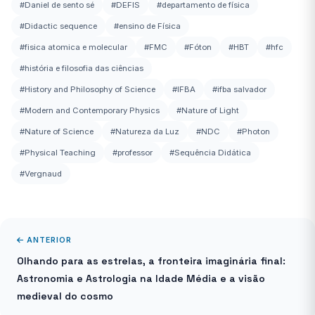
#Daniel de sento sé
#DEFIS
#departamento de física
#Didactic sequence
#ensino de Física
#fisica atomica e molecular
#FMC
#Fóton
#HBT
#hfc
#história e filosofia das ciências
#History and Philosophy of Science
#IFBA
#ifba salvador
#Modern and Contemporary Physics
#Nature of Light
#Nature of Science
#Natureza da Luz
#NDC
#Photon
#Physical Teaching
#professor
#Sequência Didática
#Vergnaud
ANTERIOR
Olhando para as estrelas, a fronteira imaginária final:
Astronomia e Astrologia na Idade Média e a visão
medieval do cosmo