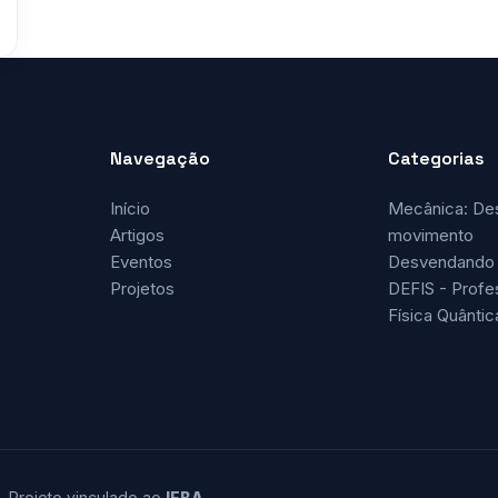
Navegação
Categorias
Início
Mecânica: De
Artigos
movimento
Eventos
Desvendando 
Projetos
DEFIS - Profe
Física Quântic
. Projeto vinculado ao
IFBA
.