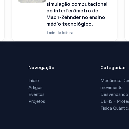
simulação computacional
do interferômetro de
Mach-Zehnder no ensino
médio tecnológico.
1 min de leitura
Navegação
Categorias
Início
Mecânica: De
Artigos
movimento
Eventos
Desvendando 
Projetos
DEFIS - Profe
Física Quântic