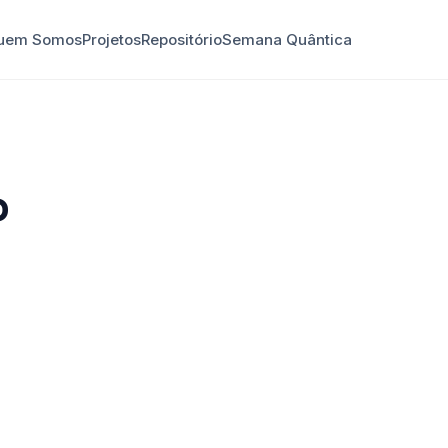
uem Somos
Projetos
Repositório
Semana Quântica
o