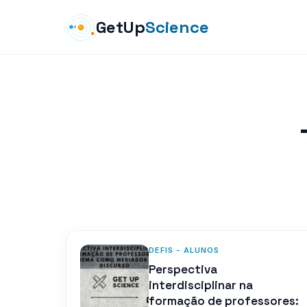
GetUp
Science
DEFIS - ALUNOS
Perspectiva
interdisciplinar na
formação de professores: