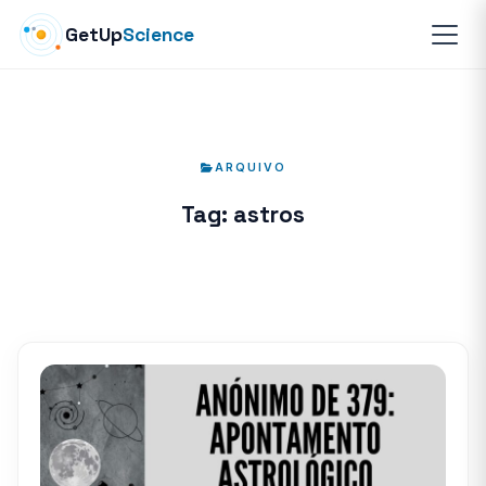
GetUp
Science
ARQUIVO
Tag:
astros