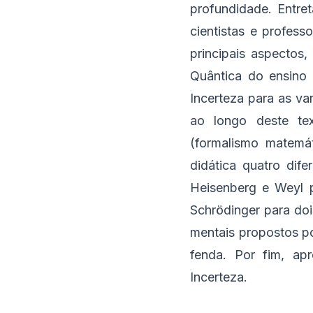
profundidade. Entre
cientistas e profess
principais aspectos,
Quântica do ensino 
Incerteza para as va
ao longo deste tex
(formalismo matemá
didática quatro dife
Heisenberg e Weyl 
Schrödinger para do
mentais propostos p
fenda. Por fim, apr
Incerteza.