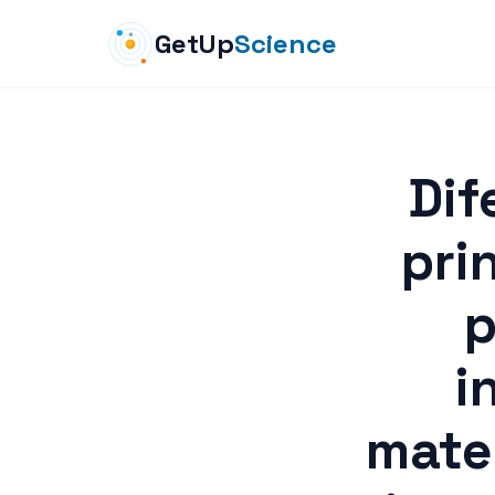
GetUp
Science
Dif
pri
p
i
mate