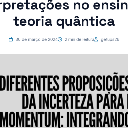
rpretações no ensi
teoria quântica
30 de março de 2024
2 min de leitura
getups26