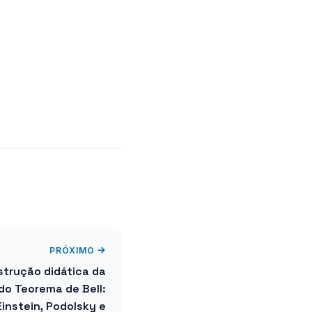
PRÓXIMO
trução didática da
do Teorema de Bell:
instein, Podolsky e