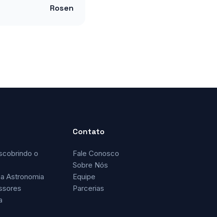
Rosen
Contato
scobrindo o
Fale Conosco
Sobre Nós
a Astronomia
Equipe
ssores
Parcerias
a