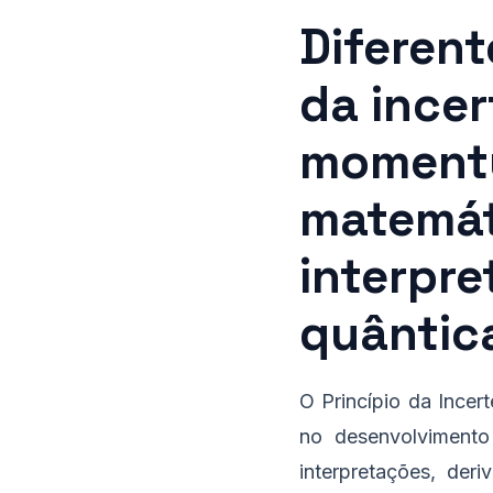
Diferent
da incer
momentu
matemát
interpre
quântic
O Princípio da Incer
no desenvolvimento
interpretações, de