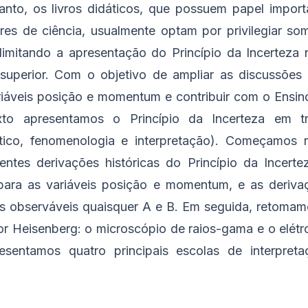
tanto, os livros didáticos, que possuem papel impor
ores de ciência, usualmente optam por privilegiar s
 limitando a apresentação do Princípio da Incerteza
superior. Com o objetivo de ampliar as discussões 
riáveis posição e momentum e contribuir com o Ensin
to apresentamos o Princípio da Incerteza em trê
tico, fenomenologia e interpretação). Começamos 
rentes derivações históricas do Princípio da Incert
para as variáveis posição e momentum, e as deriva
is observáveis quaisquer A e B. Em seguida, retomam
or Heisenberg: o microscópio de raios-gama e o elét
esentamos quatro principais escolas de interpret