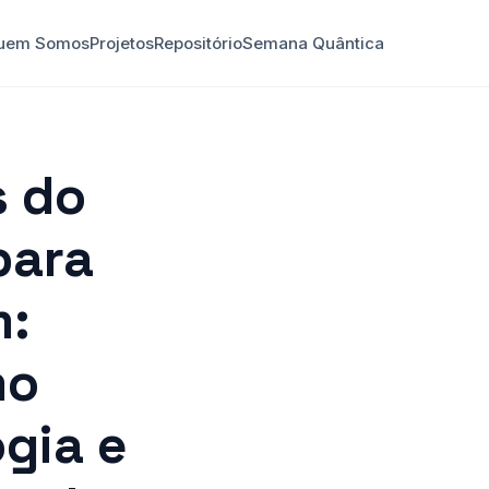
uem Somos
Projetos
Repositório
Semana Quântica
s do
para
m:
mo
gia e