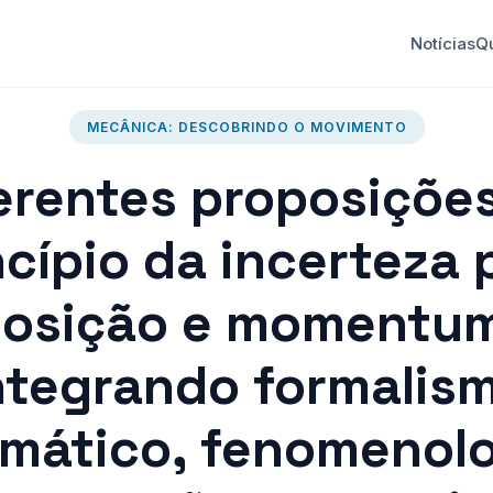
Notícias
Q
MECÂNICA: DESCOBRINDO O MOVIMENTO
erentes proposiçõe
ncípio da incerteza 
osição e momentu
ntegrando formalis
mático, fenomenolo